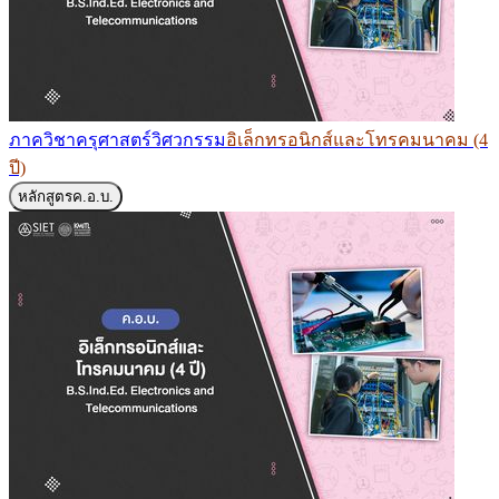
ภาควิชาครุศาสตร์วิศวกรรม
อิเล็กทรอนิกส์และโทรคมนาคม (4
ปี)
หลักสูตร
ค.อ.บ.