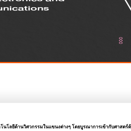
นโลยีด้านวิศวกรรมในแขนงต่างๆ โดยบูรณาการเข้ากับศาสตร์ด้านก