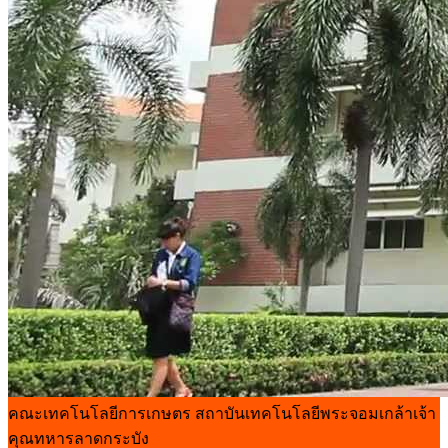
คณะเทคโนโลยีการเกษตร
สถาบันเทคโนโลยีพระจอมเกล้าเจ้า
คุณทหารลาดกระบัง