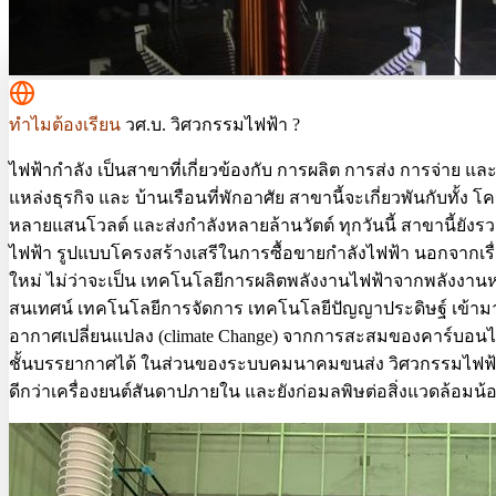
ทำไมต้องเรียน
วศ.บ. วิศวกรรมไฟฟ้า ?
ไฟฟ้ากำลัง เป็นสาขาที่เกี่ยวข้องกับ การผลิต การส่ง การจ่าย และ
แหล่งธุรกิจ และ บ้านเรือนที่พักอาศัย สาขานี้จะเกี่ยวพันกับทั้ง 
หลายแสนโวลต์ และส่งกำลังหลายล้านวัตต์ ทุกวันนี้ สาขานี้ยั
ไฟฟ้า รูปแบบโครงสร้างเสรีในการซื้อขายกำลังไฟฟ้า นอกจากเรื
ใหม่ ไม่ว่าจะเป็น เทคโนโลยีการผลิตพลังงานไฟฟ้าจากพลังงาน
สนเทศน์ เทคโนโลยีการจัดการ เทคโนโลยีปัญญาประดิษฐ์ เข้ามาช
อากาศเปลี่ยนแปลง (climate Change) จากการสะสมของคาร์บอน
ชั้นบรรยากาศได้ ในส่วนของระบบคมนาคมขนส่ง วิศวกรรมไฟฟ้าจ
ดีกว่าเครื่องยนต์สันดาปภายใน และยังก่อมลพิษต่อสิ่งแวดล้อม