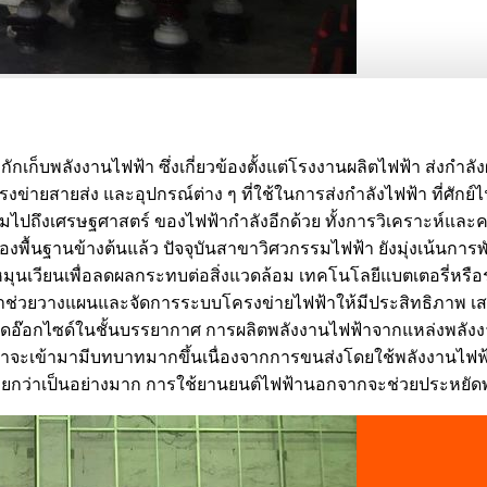
กักเก็บพลังงานไฟฟ้า ซึ่งเกี่ยวข้องตั้งแต่โรงงานผลิตไฟฟ้า ส่งกำลั
โครงข่ายสายส่ง และอุปกรณ์ต่าง ๆ ที่ใช้ในการส่งกำลังไฟฟ้า ที่ศักย
งรวมไปถึงเศรษฐศาสตร์ ของไฟฟ้ากำลังอีกด้วย ทั้งการวิเคราะห์แ
่องพื้นฐานข้างต้นแล้ว ปัจจุบันสาขาวิศวกรรมไฟฟ้า ยังมุ่งเน้น
หมุนเวียนเพื่อลดผลกระทบต่อสิ่งแวดล้อม เทคโนโลยีแบตเตอรี่หร
่วยวางแผนและจัดการระบบโครงข่ายไฟฟ้าให้มีประสิทธิภาพ เสถียร
ไดอ๊อกไซด์ในชั้นบรรยากาศ การผลิตพลังงานไฟฟ้าจากแหล่งพลัง
ะเข้ามามีบทบาทมากขึ้นเนื่องจากการขนส่งโดยใช้พลังงานไฟฟ้าไ
น้อยกว่าเป็นอย่างมาก การใช้ยานยนต์ไฟฟ้านอกจากจะช่วยประหยัด