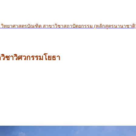
า วิทยาศาสตรบัณฑิต สาขาวิชาสถาปัตยกรรม (หลักสูตรนานาชาต
าควิชาวิศวกรรมโยธา