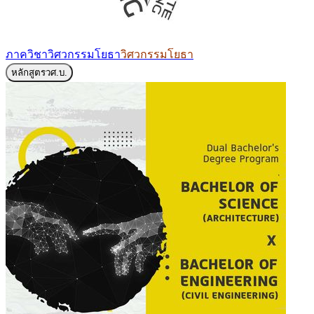
ภาควิชาวิศวกรรมโยธา
วิศวกรรมโยธา
หลักสูตร
วศ.บ.