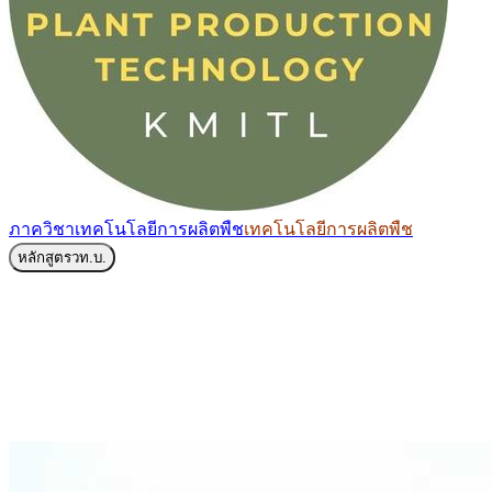
ภาควิชาเทคโนโลยีการผลิตพืช
เทคโนโลยีการผลิตพืช
หลักสูตร
วท.บ.